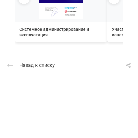
Системное администрирование и
Участник П
эксплуатация
качества вн
Назад к списку