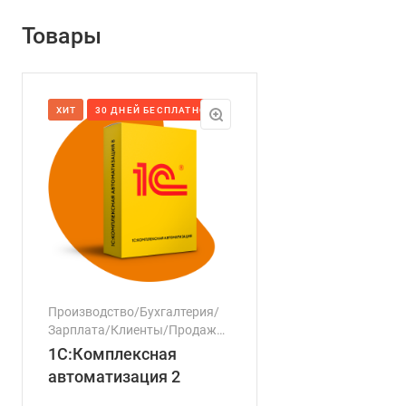
Товары
ХИТ
30 ДНЕЙ БЕСПЛАТНО
Производство/Бухгалтерия/
Зарплата/Клиенты/Продажи/
Торговля/Финансовый
1С:Комплексная
сектор/Логистика/Транспорт/
автоматизация 2
Налоги/Персонал/Маркетинг