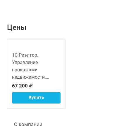
Цены
1С:Риэлтор.
Управление
продажами
недвижимости.
Модуль для 1С:ERP
67 200 ₽
Купить
О компании