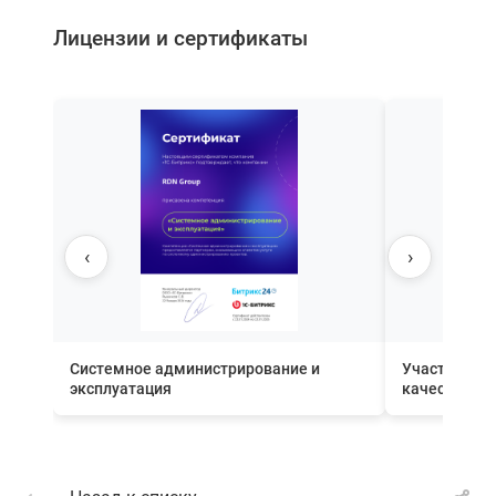
Лицензии и сертификаты
‹
›
Системное администрирование и
Участник П
эксплуатация
качества вн