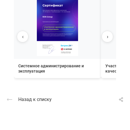
‹
›
Системное администрирование и
Участник П
эксплуатация
качества вн
Назад к списку