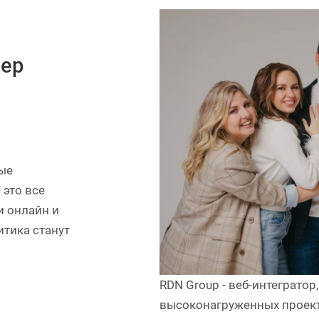
нер
ые
 это все
и онлайн и
итика станут
RDN Group - веб-интеграто
высоконагруженных проект