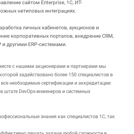
равление сайтом Enterprise, 1С, ИТ-
ложных нетиповых интеграциях.
работка личных кабинетов, аукционов и
ение корпоративных порталов, внедрение CRM,
AP и другими ERP-системами.
месте с нашими акционерами и партнерами мы
 которой задействовано более 150 специалистов в
 все необходимые сертификации и аккредитации:
м в штате DevOps-инженеров и системных
рофессиональные знания как специалистов 1С, так
эффективно решать задачи любой сложности в