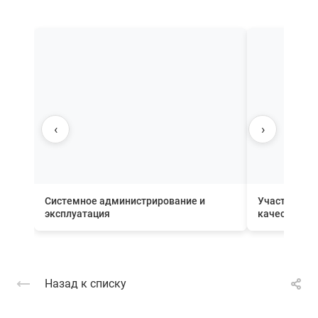
‹
›
Системное администрирование и
Участник П
эксплуатация
качества вн
Назад к списку