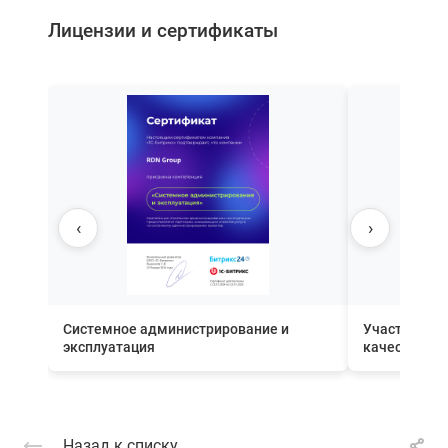
Лицензии и сертификаты
‹
›
Системное администрирование и
Участник П
эксплуатация
качества вн
Назад к списку